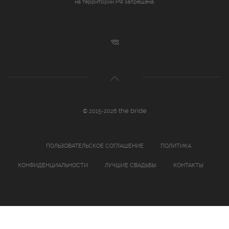
на территории РФ запрещена.
the bride
© 2015-2026
ПОЛЬЗОВАТЕЛЬСКОЕ СОГЛАШЕНИЕ
ПОЛИТИКА
КОНФИДЕНЦИАЛЬНОСТИ
ЛУЧШИЕ СВАДЬБЫ
КОНТАКТЫ