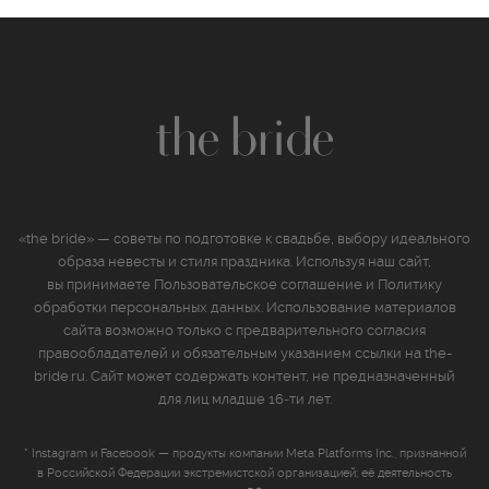
«the bride» — советы по подготовке к свадьбе, выбору идеального
образа невесты и стиля праздника. Используя наш сайт,
вы принимаете
Пользовательское соглашение
и
Политику
обработки персональных данных
. Использование материалов
сайта возможно только с предварительного согласия
правообладателей и обязательным указанием ссылки на the-
bride.ru. Сайт может содержать контент, не предназначенный
для лиц младше 16‑ти лет.
* Instagram и Facebook — продукты компании Meta Platforms Inc., признанной
в Российской Федерации экстремистской организацией; её деятельность