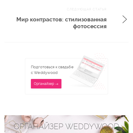
СЛЕДУЮЩАЯ СТАТЬЯ
Мир контрастов: стилизованная
фотосессия
Подготовься к свадьбе
с Weddywood
Органайзер →
ОРГАНАЙЗЕР WEDDYWOOD