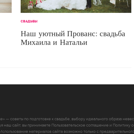
СВАДЬБЫ
Наш уютный Прованс: свадьба
Михаила и Натальи
de» — советы по подготовке к свадьбе, выбору идеального образа невес
уя наш сайт, вы принимаете
Пользовательское соглашение
и
Политику о
 Использование материалов сайта возможно только с предварительного