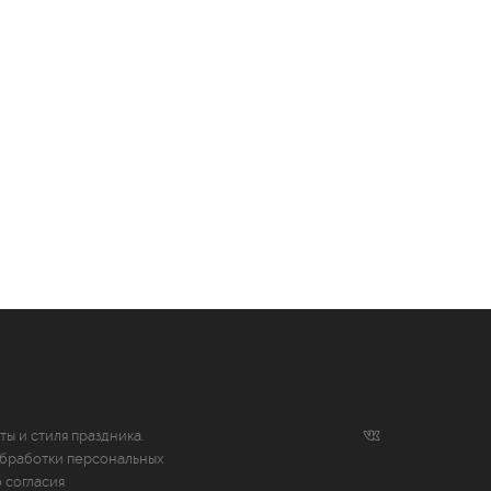
ты и стиля праздника.
бработки персональных
 согласия