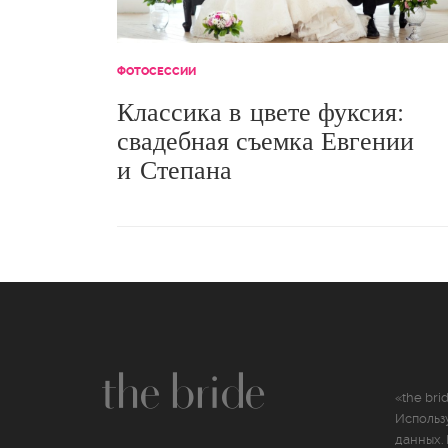
ФОТОСЕССИИ
Классика в цвете фуксия:
свадебная съемка Евгении
и Степана
«the bri
Использ
данных
.