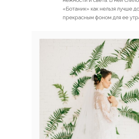
нежности и света. В ней слило
«Ботаник» как нельзя лучше д
прекрасным фоном для ее утр