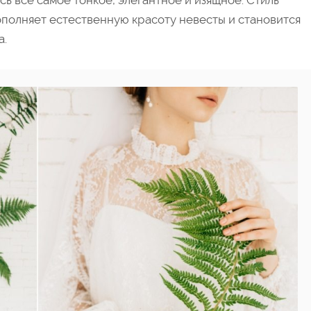
сь все самое тонкое, элегантное и изящное. Стиль
ополняет естественную красоту невесты и становится
а.