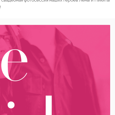
И свадебная фотосессия наших героев Лены и Никиты
!