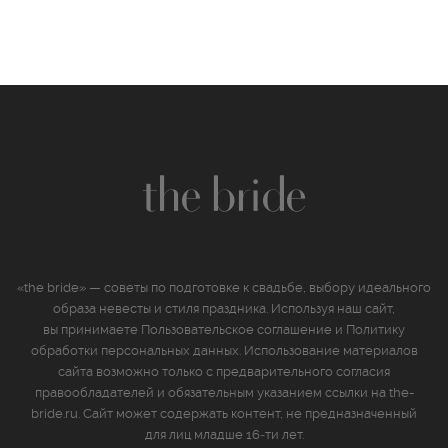
«the bride» — советы по подготовке к свадьбе, выбору идеального
образа невесты и стиля праздника. Используя наш сайт,
вы принимаете
Пользовательское соглашение
и
Политику
обработки персональных данных
. Использование материалов
сайта возможно только с предварительного согласия
правообладателей и обязательным указанием ссылки на the-
bride.ru. Сайт может содержать контент, не предназначенный
для лиц младше 16‑ти лет.