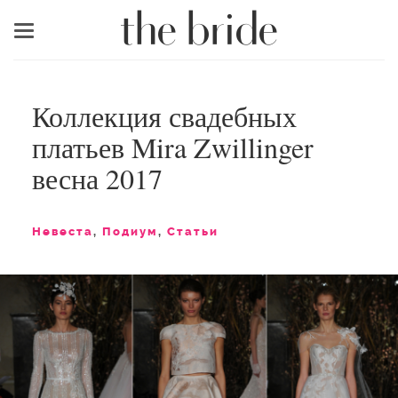
Меню
Коллекция свадебных
платьев Mira Zwillinger
весна 2017
Невеста
,
Подиум
,
Статьи