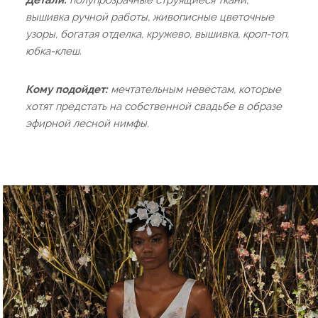
Детали:
полупрозрачные струящиеся ткани,
вышивка ручной работы, живописные цветочные
узоры, богатая отделка, кружево, вышивка, кроп-топ,
юбка-клеш.
Кому подойдет:
мечтательным невестам, которые
хотят предстать на собственной свадьбе в образе
эфирной лесной нимфы.