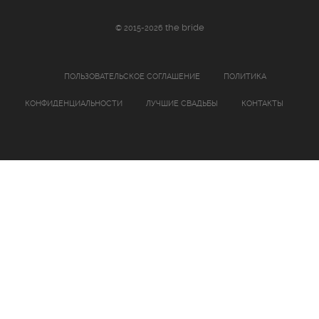
the bride
© 2015-2026
ПОЛЬЗОВАТЕЛЬСКОЕ СОГЛАШЕНИЕ
ПОЛИТИКА
КОНФИДЕНЦИАЛЬНОСТИ
ЛУЧШИЕ СВАДЬБЫ
КОНТАКТЫ