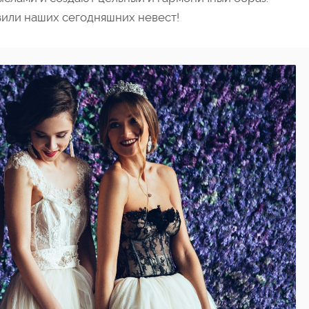
зили наших сегодняшних невест!