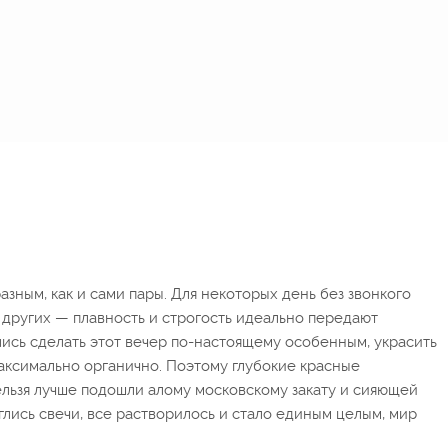
зным, как и сами пары. Для некоторых день без звонкого
я других — плавность и строгость идеально передают
ись сделать этот вечер по-настоящему особенным, украсить
аксимально органично. Поэтому глубокие красные
ельзя лучше подошли алому московскому закату и сияющей
жглись свечи, все растворилось и стало единым целым, мир
.