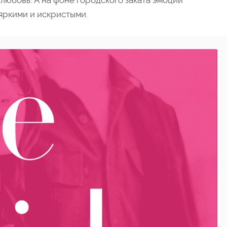
любовь. А на фоне городского заката эмоции
яркими и искристыми.