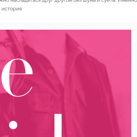
ожно насладиться друг другом без шума и суеты. Именн
 история.