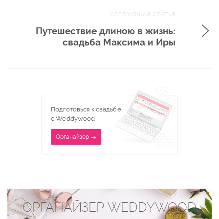
СЛЕДУЮЩАЯ СТАТЬЯ
Путешествие длиною в жизнь:
свадьба Максима и Иры
Подготовься к свадьбе
с Weddywood
Органайзер →
ОРГАНАЙЗЕР WEDDYWOOD