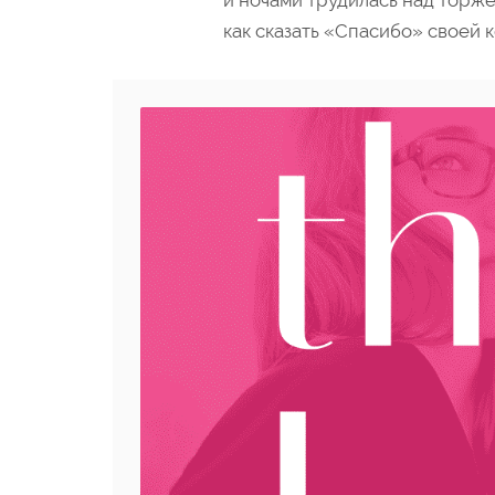
и ночами трудилась над торж
как сказать «Спасибо» своей 