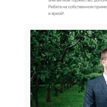
элегантное торжество, допол
Ребята на собственном пример
и яркой!