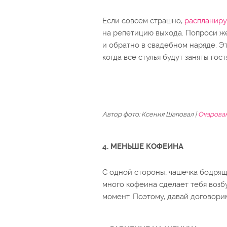
Если совсем страшно,
распланир
на репетицию выхода. Попроси же
и обратно в свадебном наряде. Э
когда все стулья будут заняты гост
Автор фото: Ксения Шаповал |
Очарован
4. МЕНЬШЕ КОФЕИНА
С одной стороны, чашечка бодряще
много кофеина сделает тебя возб
момент. Поэтому, давай договоримс