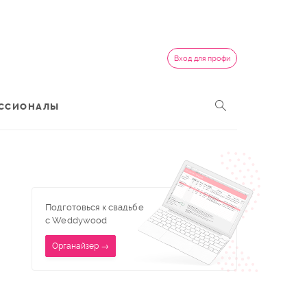
Вход для профи
ССИОНАЛЫ
Подготовься к свадьбе
с Weddywood
Органайзер →
,