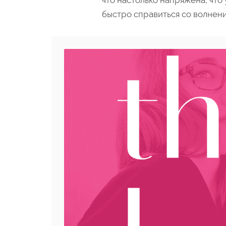
что настолько напряжена, что
быстро справиться со волнен