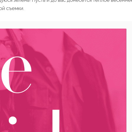
уюся зелень! Пусть и до вас донесется теплое весенне
ой съемки.