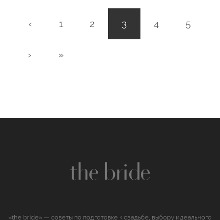
(текущая)
‹
1
2
3
4
5
›
»
«the bride» — советы по подготовке к свадьбе, выбору идеального