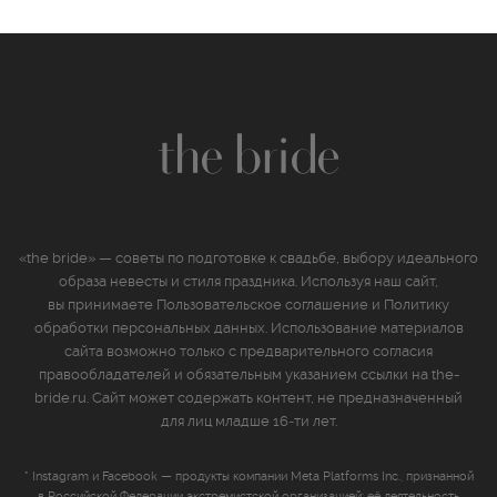
«the bride» — советы по подготовке к свадьбе, выбору идеального
образа невесты и стиля праздника. Используя наш сайт,
вы принимаете
Пользовательское соглашение
и
Политику
обработки персональных данных
. Использование материалов
сайта возможно только с предварительного согласия
правообладателей и обязательным указанием ссылки на the-
bride.ru. Сайт может содержать контент, не предназначенный
для лиц младше 16‑ти лет.
* Instagram и Facebook — продукты компании Meta Platforms Inc., признанной
в Российской Федерации экстремистской организацией; её деятельность