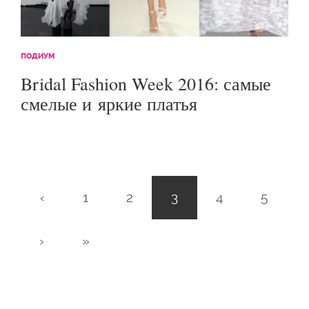
ПОДИУМ
Bridal Fashion Week 2016: самые
смелые и яркие платья
(текущая)
‹
1
2
3
4
5
›
»